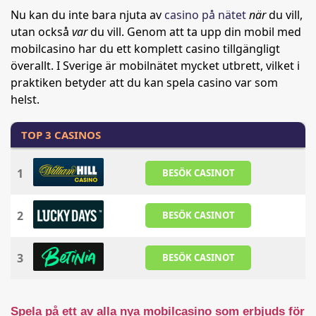
Nu kan du inte bara njuta av
casino på nätet
när
du vill,
utan också
var
du vill. Genom att ta upp din mobil med
mobilcasino har du ett komplett casino tillgängligt
överallt. I Sverige är mobilnätet mycket utbrett, vilket i
praktiken betyder att du kan spela casino var som
helst.
TOP 3 CASINOS
1
BESÖK CASINOT
2
BESÖK CASINOT
3
BESÖK CASINOT
Spela på ett av alla nya mobilcasino som erbjuds för