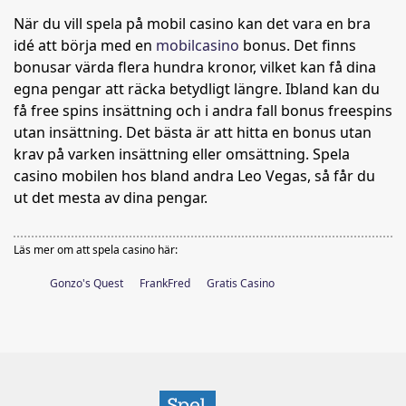
När du vill spela på mobil casino kan det vara en bra
idé att börja med en
mobilcasino
bonus. Det finns
bonusar värda flera hundra kronor, vilket kan få dina
egna pengar att räcka betydligt längre. Ibland kan du
få free spins insättning och i andra fall bonus freespins
utan insättning. Det bästa är att hitta en bonus utan
krav på varken insättning eller omsättning. Spela
casino mobilen hos bland andra Leo Vegas, så får du
ut det mesta av dina pengar.
Läs mer om att spela casino här:
Gonzo's Quest
FrankFred
Gratis Casino