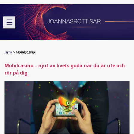
☰
Hem
Mobilcasino
Mobilcasino – njut av livets goda när du är ute och
rör på dig